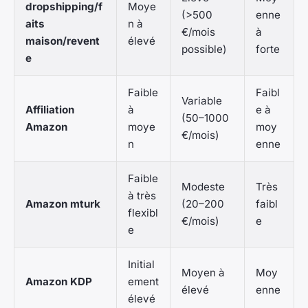
dropshipping/f
Moye
(>500
enne
aits
n à
€/mois
à
maison/revent
élevé
possible)
forte
e
Faible
Faibl
Variable
Affiliation
à
e à
(50–1000
Amazon
moye
moy
€/mois)
n
enne
Faible
Modeste
Très
à très
Amazon mturk
(20–200
faibl
flexibl
€/mois)
e
e
Initial
Moyen à
Moy
Amazon KDP
ement
élevé
enne
élevé