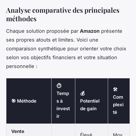
Analyse comparative des principales
méthodes
Chaque solution proposée par
Amazon
présente
ses propres atouts et limites. Voici une
comparaison synthétique pour orienter votre choix
selon vos objectifs financiers et votre situation
personnelle :
⏱️
🛠️
Temp
💰
Com
🎯 Méthode
s à
Potentiel
plexi
invest
de gain
té
ir
Vente
Élevé
Moy