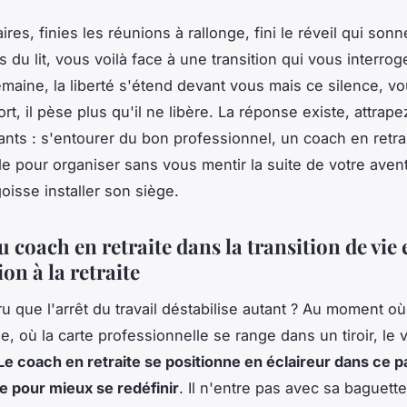
aires, finies les réunions à rallonge, fini le réveil qui so
 du lit, vous voilà face à une transition qui vous interrog
maine, la liberté s'étend devant vous mais ce silence, vo
rt, il pèse plus qu'il ne libère. La réponse existe, attrap
nts : s'entourer du bon professionnel, un coach en retrai
ide pour organiser sans vous mentir la suite de votre aven
goisse installer son siège.
u coach en retraite dans la transition de vie e
on à la retraite
ru que l'arrêt du travail déstabilise autant ? Au moment où
e, où la carte professionnelle se range dans un tiroir, le 
Le coach en retraite se positionne en éclaireur dans ce 
ce pour mieux se redéfinir
. Il n'entre pas avec sa baguett