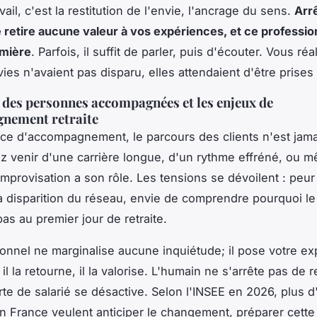
ail, c'est la restitution de l'envie, l'ancrage du sens.
Arr
ne retire aucune valeur à vos expériences, et ce professio
umière
. Parfois, il suffit de parler, puis d'écouter. Vous réa
ies n'avaient pas disparu, elles attendaient d'être prises
s des personnes accompagnées et les enjeux de
gnement retraite
ce d'accompagnement, le parcours des clients n'est jamai
 venir d'une carrière longue, d'un rythme effréné, ou 
improvisation a son rôle. Les tensions se dévoilent : peur
la disparition du réseau, envie de comprendre pourquoi l
pas au premier jour de retraite.
onnel ne marginalise aucune inquiétude; il pose votre e
, il la retourne, il la valorise. L'humain ne s'arrête pas de r
rte de salarié se désactive.
Selon l'INSEE en 2026, plus d'
en France veulent anticiper le changement, préparer cette 