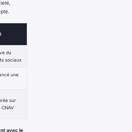
iété,
epté.
é
ive du
ts sociaux
lancé une
urée sur
ss CNAV
nt avec le