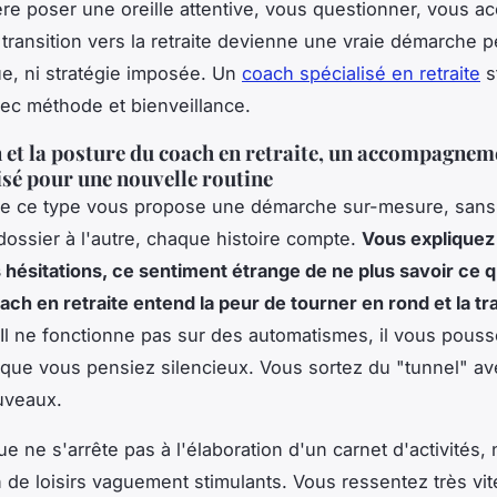
fère poser une oreille attentive, vous questionner, vous 
 transition vers la retraite devienne une vraie démarche p
e, ni stratégie imposée. Un
coach spécialisé en retraite
s
ec méthode et bienveillance.
 et la posture du coach en retraite, un accompagnem
isé pour une nouvelle routine
de ce type vous propose une démarche sur-mesure, sans
 dossier à l'autre, chaque histoire compte.
Vous expliquez
 hésitations, ce sentiment étrange de ne plus savoir ce q
oach en retraite entend la peur de tourner en rond et la t
 Il ne fonctionne pas sur des automatismes, il vous pous
 que vous pensiez silencieux. Vous sortez du "tunnel" a
uveaux.
 ne s'arrête pas à l'élaboration d'un carnet d'activités, n
on de loisirs vaguement stimulants. Vous ressentez très vit