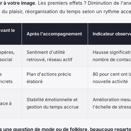
ir à votre image
. Les premiers effets ? Diminution de l'anx
n du plaisir, réorganisation du temps selon un rythme acc
avant le
Après l'accompagnement
Indicateur observ
epères,
Sentiment d'utilité
Hausse significat
social
retrouvé, réseau actif
nombre de contac
e
Plan d'actions précis
80 pour cent ont 
ncrets
élaboré
nouvelle activité
u
Stabilité émotionnelle et
Amélioration mes
face à
gestion du temps accrue
l'échelle de stre
s une question de mode ou de folklore, beaucoup reparte