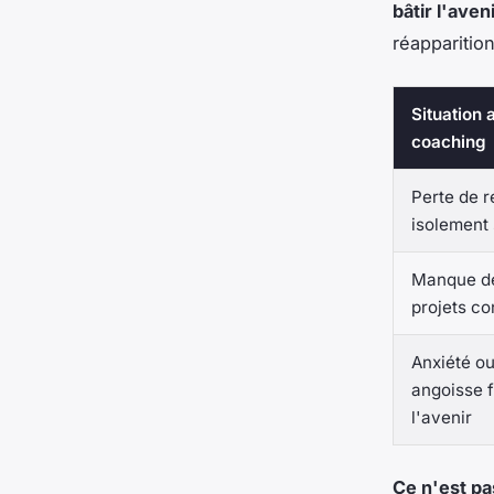
bâtir l'aven
réapparitio
Situation 
coaching
Perte de r
isolement 
Manque d
projets co
Anxiété o
angoisse 
l'avenir
Ce n'est pa