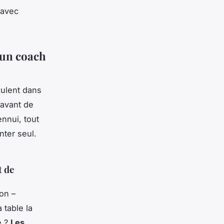
 avec
 un coach
culent dans
 avant de
ennui, tout
nter seul.
t de
ion –
 table la
e ?
Les