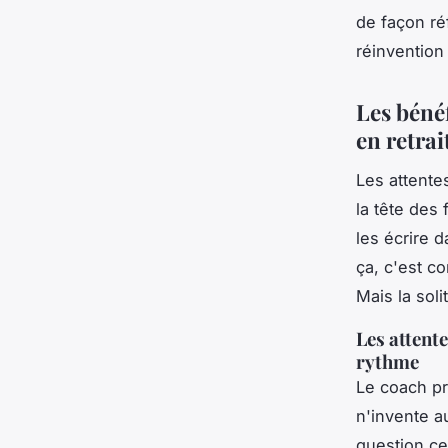
de façon ré
réinvention 
Les béné
en retrai
Les attente
la tête des
les écrire d
ça, c'est co
Mais la soli
Les attent
rythme
Le coach pr
n'invente au
question ce