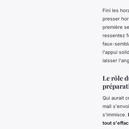
Fini les hor
presser hors
première se
ressentez fo
faux-sembla
l'appui sol
laisser l'an
Le rôle d
préparati
Qui aurait c
mail s'envoi
s'immisce.
tout s'effa