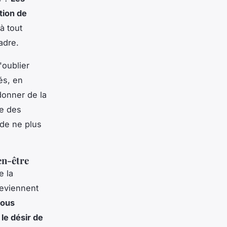
tion de
à tout
adre.
'oublier
és, en
donner de la
re des
 de ne plus
en-être
e la
deviennent
vous
 le désir de