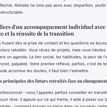
fléchie
. Retraite ne rime pas alors avec disparition, plutôt
structurable.
fices d'un accompagnement individuel avec
te et la réussite de la transition
s fusent dès la prise de contact et les questions se bous
 futurs retraités. Vous rêvez de projets, mais vous hésitez
ans un agenda. Le lien social, les habitudes, la peur de l'
ncret, palpable. Votre premier réflexe, parfois, c'est de te
tude accentue les doutes, il faut bien l'admettre.
es principales des futurs retraités face au changemen
ofessionnel – vous l'appelez parfois conseiller en transit
cun rêve. Il appuie sur ce qui freine, il aide à poser sur la
ntrale : comment trouver sa place dans ce nouveau cadr