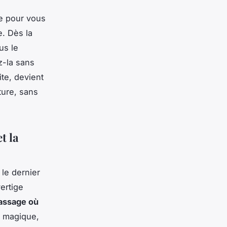
nne pour vous
e. Dès la
us le
ez-la sans
te, devient
ture, sans
t la
 le dernier
vertige
passage où
e magique,