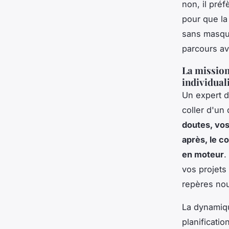
non, il pré
pour que la
sans masqu
parcours av
La mission
individual
Un expert 
coller d'un
doutes, vos
après, le c
en moteur
.
vos projets
repères no
La dynamique
planificati