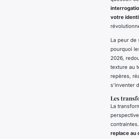
interrogati
votre identi
révolutionn
La peur de s
pourquoi le
2026, redou
texture au 
repères, ré
s'inventer d
Les transf
La transfor
perspective
contraintes
replace au c