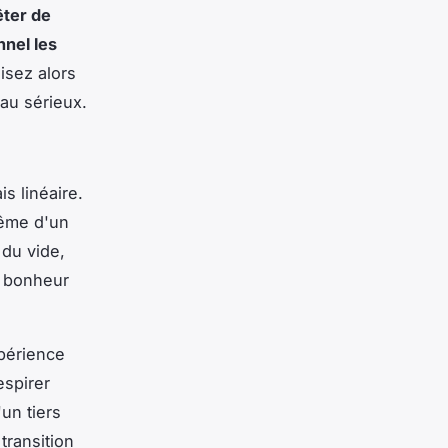
êter de
nnel les
lisez alors
 au sérieux.
s linéaire.
même d'un
 du vide,
e bonheur
xpérience
espirer
un tiers
transition