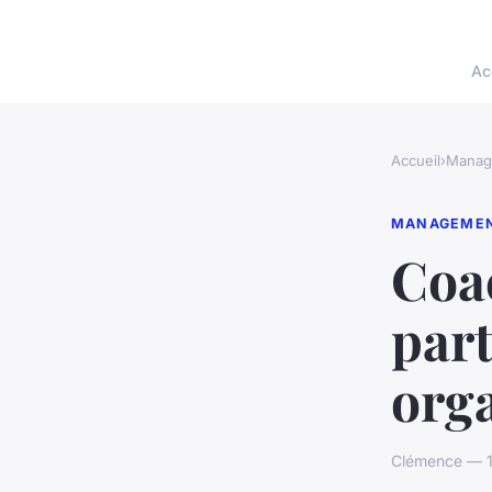
Ac
Accueil
›
Manag
MANAGEME
Coac
part
orga
Clémence — 14