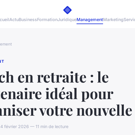
cueil
Actu
Business
Formation
Juridique
Management
Marketing
Servi
ement
NT
h en retraite : le
enaire idéal pour
niser votre nouvelle 
 février 2026 — 11 min de lecture