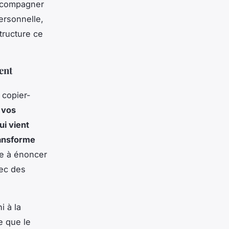
accompagner
ersonnelle,
tructure ce
ent
 copier-
 vos
ui vient
ransforme
se à énoncer
vec des
i à la
e que le