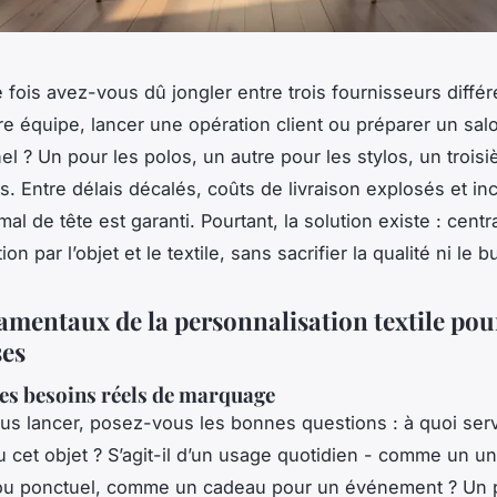
fois avez-vous dû jongler entre trois fournisseurs différ
re équipe, lancer une opération client ou préparer un sal
el ? Un pour les polos, un autre pour les stylos, un trois
gs. Entre délais décalés, coûts de livraison explosés et i
 mal de tête est garanti. Pourtant, la solution existe : centr
n par l’objet et le textile, sans sacrifier la qualité ni le b
amentaux de la personnalisation textile pour
ses
 les besoins réels de marquage
us lancer, posez-vous les bonnes questions : à quoi serv
 cet objet ? S’agit-il d’un usage quotidien - comme un u
 ou ponctuel, comme un cadeau pour un événement ? Un 