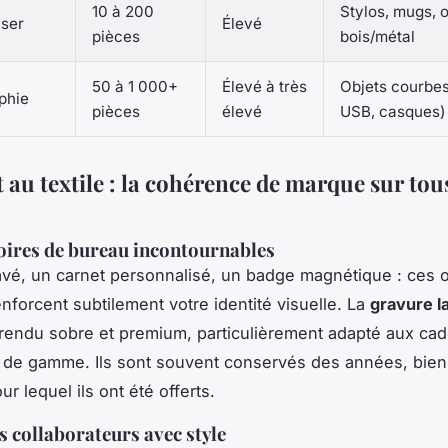
10 à 200
Stylos, mugs, 
aser
Élevé
pièces
bois/métal
50 à 1 000+
Élevé à très
Objets courbes
phie
pièces
élevé
USB, casques)
t au textile : la cohérence de marque sur tous
oires de bureau incontournables
avé, un carnet personnalisé, un badge magnétique : ces 
enforcent subtilement votre identité visuelle. La
gravure l
rendu sobre et premium, particulièrement adapté aux ca
t de gamme. Ils sont souvent conservés des années, bien 
ur lequel ils ont été offerts.
s collaborateurs avec style