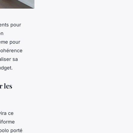
ents pour
on
ième pour
ncohérence
aliser sa
udget.
 les
ira ce
niforme
polo porté