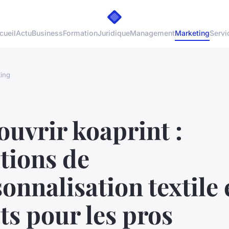
cueil
Actu
Business
Formation
Juridique
Management
Marketing
Servi
ing
uvrir koaprint :
tions de
onnalisation textile 
ts pour les pros