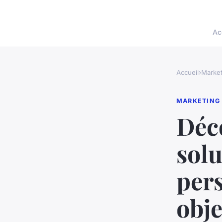
Ac
Accueil
›
Market
MARKETING
Déco
solu
pers
obje