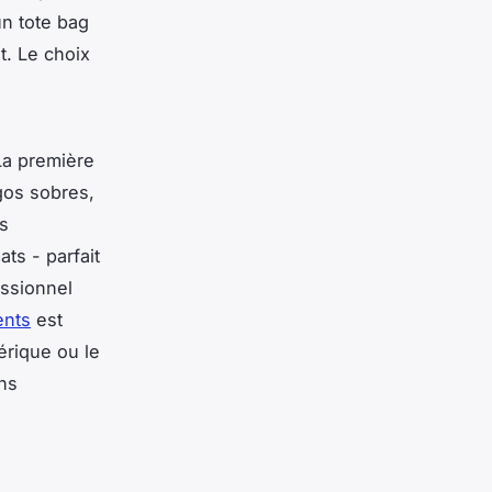
n tote bag
t. Le choix
La première
gos sobres,
s
ts - parfait
essionnel
ents
est
érique ou le
gns