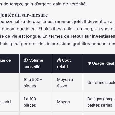
in de temps, gain d’argent, gain de sérénité.
ajoutée du sur-mesure
ersonnalisé de qualité est rarement jeté. Il devient un 
que au quotidien. Et plus il est utile - un mug, un sac réu
ée de vie est longue. En termes de
retour sur investiss
choisi peut générer des impressions gratuites pendant de
que de
📦 Volume
💰 Coût
🎯 Usage idéal
conseillé
relatif
10 à 500+
Moyen à
Uniformes, pol
pièces
élevé
1 à 100
Designs compl
quadri
Moyen
pièces
petites séries