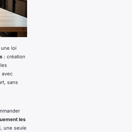
 une loi
s
: création
 les
s avec
rt, sans
Commander
quement les
i, une seule