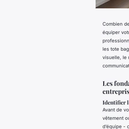
Combien de 
équiper vot
professionn
les tote ba
visuelle, le
communicatio
Les fond
entrepri
Identifier
Avant de vo
vêtement ou
d’équipe -