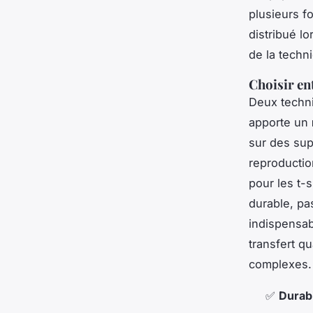
plusieurs f
distribué lo
de la techn
Choisir en
Deux techni
apporte un
sur des su
reproducti
pour les t-
durable, pa
indispensab
transfert q
complexes.
✅
Durabi