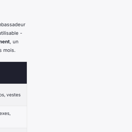
ambassadeur
tilisable -
ement
, un
s mois.
os, vestes
exes,