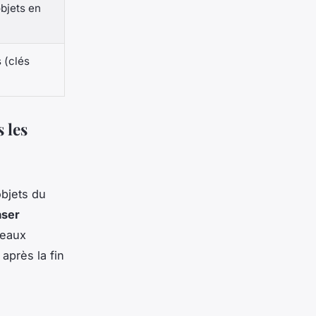
objets en
 (clés
 les
objets du
aser
deaux
après la fin