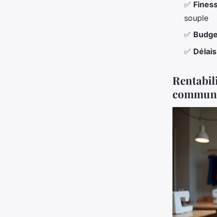
✅
Finess
souple
✅
Budge
✅
Délais
Rentabili
communi