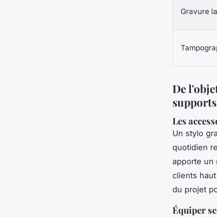
Gravure l
Tampogra
De l'obje
supports
Les access
Un stylo gr
quotidien r
apporte un 
clients hau
du projet po
Équiper se