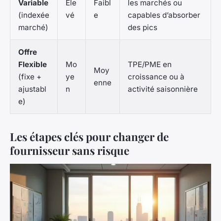
Variable
Éle
Faibl
les marchés ou
(indexée
vé
e
capables d’absorber
marché)
des pics
Offre
Flexible
Mo
TPE/PME en
Moy
(fixe +
ye
croissance ou à
enne
ajustabl
n
activité saisonnière
e)
Les étapes clés pour changer de
fournisseur sans risque