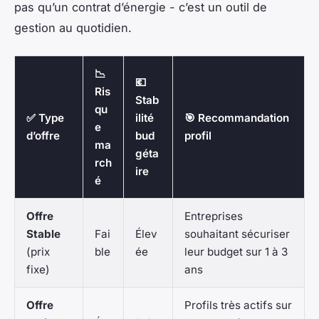
pas qu’un contrat d’énergie - c’est un outil de
gestion au quotidien.
📉
💶
Ris
Stab
qu
✅ Type
ilité
🎯 Recommandation
e
d’offre
bud
profil
ma
géta
rch
ire
é
Offre
Entreprises
Stable
Fai
Élev
souhaitant sécuriser
(prix
ble
ée
leur budget sur 1 à 3
fixe)
ans
Offre
Profils très actifs sur